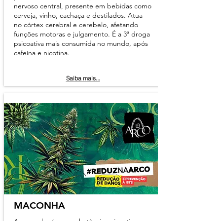
nervoso central, presente em bebidas como
cerveja, vinho, cachaça e destilados. Atua
no córtex cerebral e cerebelo, afetando
funções motoras e julgamento. É a 3ª droga
psicoativa mais consumida no mundo, após
cafeína e nicotina.
Saiba mais...
MACONHA