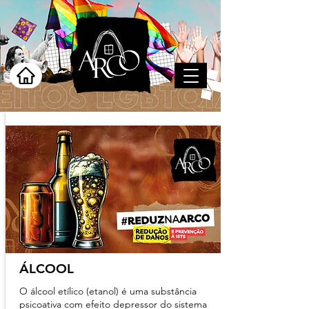
ÁLCOOL
O álcool etílico (etanol) é uma substância
psicoativa com efeito depressor do sistema