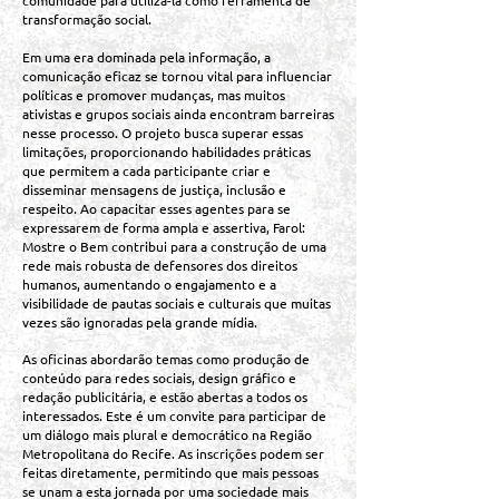
comunidade para utilizá-la como ferramenta de
transformação social.
Em uma era dominada pela informação, a
comunicação eficaz se tornou vital para influenciar
políticas e promover mudanças, mas muitos
ativistas e grupos sociais ainda encontram barreiras
nesse processo. O projeto busca superar essas
limitações, proporcionando habilidades práticas
que permitem a cada participante criar e
disseminar mensagens de justiça, inclusão e
respeito. Ao capacitar esses agentes para se
expressarem de forma ampla e assertiva, Farol:
Mostre o Bem contribui para a construção de uma
rede mais robusta de defensores dos direitos
humanos, aumentando o engajamento e a
visibilidade de pautas sociais e culturais que muitas
vezes são ignoradas pela grande mídia.
As oficinas abordarão temas como produção de
conteúdo para redes sociais, design gráfico e
redação publicitária, e estão abertas a todos os
interessados. Este é um convite para participar de
um diálogo mais plural e democrático na Região
Metropolitana do Recife. As inscrições podem ser
feitas diretamente, permitindo que mais pessoas
se unam a esta jornada por uma sociedade mais