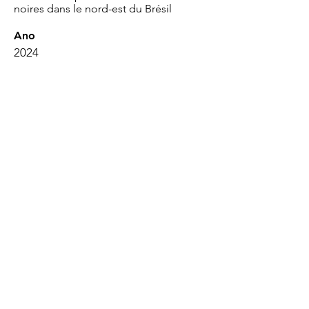
noires dans le nord-est du Brésil
Ano
2024
CONTACT
dizoi@arcolgbt.org.br
(81) 9.8605-3740
Privacy Policy