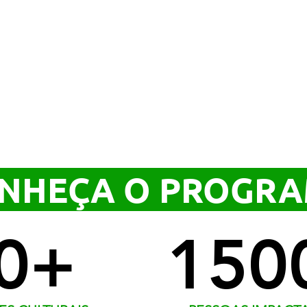
NHEÇA O PROGR
0+
150