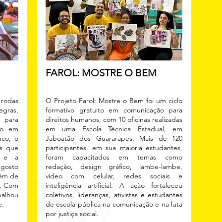
FAROL: MOSTRE O BEM
 rodas
O Projeto Farol: Mostre o Bem foi um ciclo
egras,
formativo gratuito em comunicação para
 para
direitos humanos, com 10 oficinas realizadas
do em
em uma Escola Técnica Estadual, em
uco, o
Jaboatão dos Guararapes. Mais de 120
as que
participantes, em sua maioria estudantes,
o e a
foram capacitados em temas como
 gosto
redação, design gráfico, lambe-lambe,
além de
vídeo com celular, redes sociais e
a. Com
inteligência artificial. A ação fortaleceu
balhou
coletivos, lideranças, ativistas e estudantes
e.
de escola pública na comunicação e na luta
por justiça social.