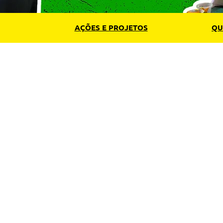
AÇÕES E PROJETOS
QU