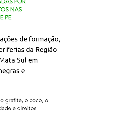
ADAS POR
TOS NAS
E PE
ações de formação,
eriferias da Região
 Mata Sul em
negras e
o grafite, o coco, o
dade e direitos