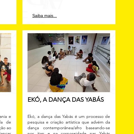
Saiba mais...
EKÓ, A DANÇA DAS YABÁS
ania e
Ekó, a dança das Yabás é um processo de
da de
pesquisa e criação artística que advém da
ção ao
dança contemporânea/afro baseando-se
ianças
nos itan e na corporeidade nas Yabás