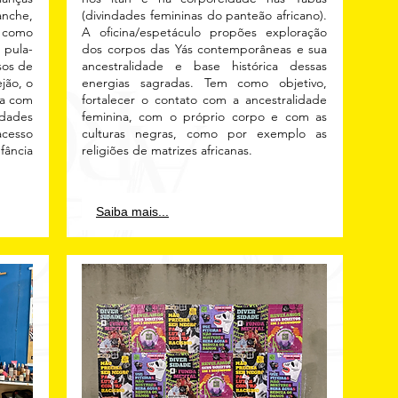
anche,
(divindades femininas do panteão africano).
s como
A oficina/espetáculo propões exploração
 pula-
dos corpos das Yás contemporâneas e sua
sos de
ancestralidade e base histórica dessas
jão, o
energias sagradas. Tem como objetivo,
ia com
fortalecer o contato com a ancestralidade
idades
feminina, com o próprio corpo e com as
acesso
culturas negras, como por exemplo as
fância
religiões de matrizes africanas.
Saiba mais...