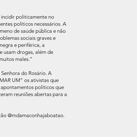
ncidir politicamente no
entes políticos necessários. A
meno de saúde pública e não
oblemas sociais graves e
egra e periférica, a
ue usam drogas, além de
 muitos males.”
 Senhora do Rosário. A
UMAR UM” os ativistas que
 apontamentos políticos que
ceram reuniões abertas para a
oatão @mdamaconhajaboatao.