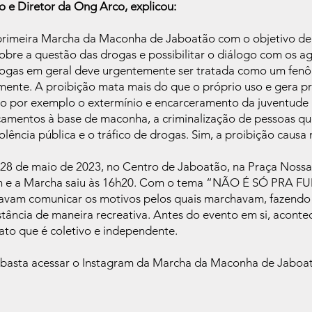
o e Diretor da Ong Arco, explicou:
rimeira Marcha da Maconha de Jaboatão com o objetivo de i
obre a questão das drogas e possibilitar o diálogo com os ag
ogas em geral deve urgentemente ser tratada como um fenô
lmente. A proibição mata mais do que o próprio uso e gera pr
mo por exemplo o extermínio e encarceramento da juventude n
camentos à base de maconha, a criminalização de pessoas q
lência pública e o tráfico de drogas. Sim, a proibição causa
 28 de maio de 2023, no Centro de Jaboatão, na Praça Nossa
14h e a Marcha saiu às 16h20. Com o tema “NÃO É SÓ PRA F
javam comunicar os motivos pelos quais marchavam, fazendo
tância de maneira recreativa. Antes do evento em si, aconte
ato que é coletivo e independente.
, basta acessar o Instagram da Marcha da Maconha de Jab