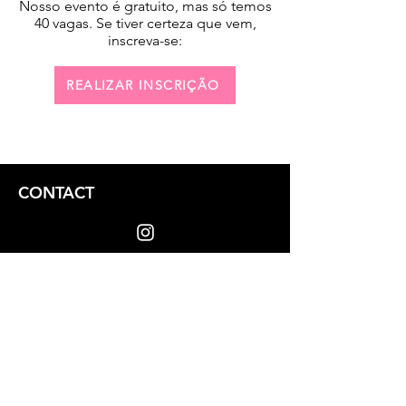
Nosso evento é gratuito, mas só temos
40 vagas. Se tiver certeza que vem,
inscreva-se:
REALIZAR INSCRIÇÃO
CONTACT
dizoi@arcolgbt.org.br
(81) 9.8605-3740
Privacy Policy