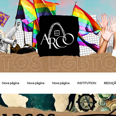
Nova página
Nova página
Nova página
INSTITUTION
REDUÇÃ