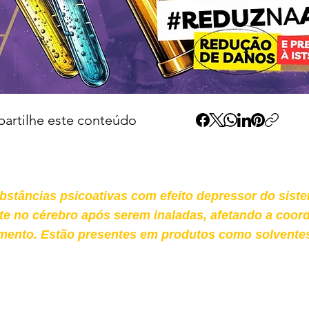
artilhe este conteúdo
bstâncias psicoativas com efeito depressor do siste
e no cérebro após serem inaladas, afetando a coor
mento. Estão presentes em produtos como solventes, 