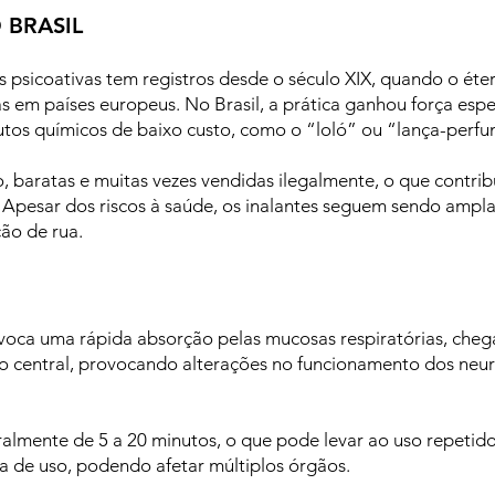
 BRASIL
 psicoativas tem registros desde o século XIX, quando o éte
vas em países europeus. No Brasil, a prática ganhou força esp
tos químicos de baixo custo, como o “loló” ou “lança-perfu
so, baratas e muitas vezes vendidas ilegalmente, o que contri
l. Apesar dos riscos à saúde, os inalantes seguem sendo am
ão de rua.
ovoca uma rápida absorção pelas mucosas respiratórias, che
o central, provocando alterações no funcionamento dos neur
ralmente de 5 a 20 minutos, o que pode levar ao uso repetid
a de uso, podendo afetar múltiplos órgãos.