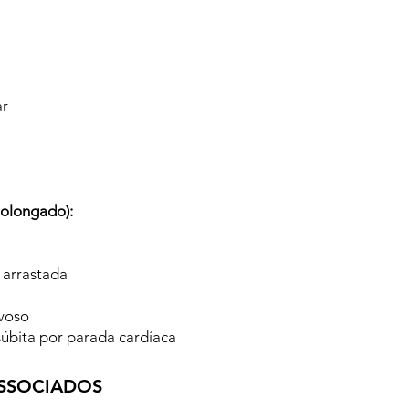
ar
rolongado):
 arrastada
rvoso
 súbita por parada cardíaca
SSOCIADOS