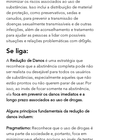
minimizar os riscos associados ao uso de
substâncias. Isso inclui a distribuição de material
de proteção, como preservativos, sedas e
canudos, para prevenir a transmissão de
doenças sexualmente transmissíveis e de outras
infecções, além de aconselhamento e tratamento
para ajudar as pessoas a lidar com possíveis
situações e relações problemáticas com dr0g4s.
Se liga:
A
Redução de Danos
é uma estratégia que
reconhece que a abstinência completa pode não
ser realista ou desejável para todos os usuários
de substâncias, especialmente aqueles que não
estão prontos ou não querem parar de usar. Por
isso, ao invés de focar somente na abstinência,
ela
foca em prevenir os danos imediatos e a
longo prazo associados ao uso de drogas.
Alguns princípios fundamentais da redução de
danos incluem:
Pragmatismo:
Reconhece que o uso de drogas é
uma parte da sociedade e, portanto, foca em
minimizar seus efeitos nocivos ao invés de tentar