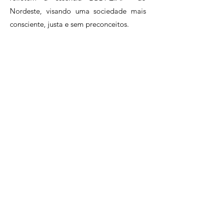
Nordeste, visando uma sociedade mais
consciente, justa e sem preconceitos.
CONTACT
dizoi@arcolgbt.org.br
(81) 9.8605-3740
Privacy Policy
© 2023 | ARCO - Regional Action for Social