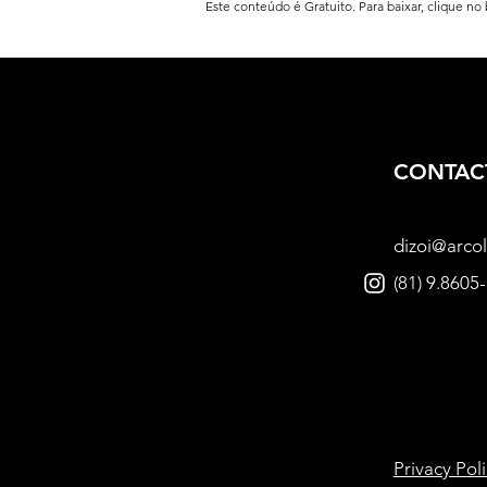
Este conteúdo é Gratuito. Para baixar, clique no
CONTAC
dizoi@arcol
(81) 9.8605
Privacy Pol