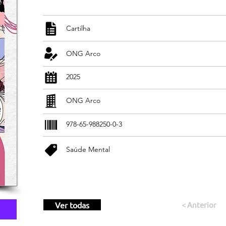
Cartilha
ONG Arco
2025
ONG Arco
978-65-988250-0-3
Saúde Mental
Ver todas
< Anterior