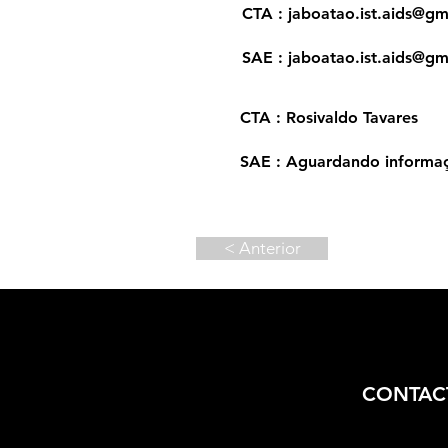
CTA :
jaboatao.ist.aids@gm
SAE :
jaboatao.ist.aids@gm
CTA : Rosivaldo Tavares
SAE : Aguardando informa
< Anterior
CONTAC