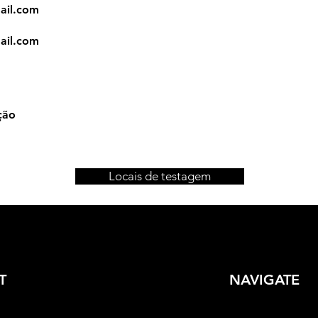
ail.com
ail.com
ção
Locais de testagem
T
NAVIGATE