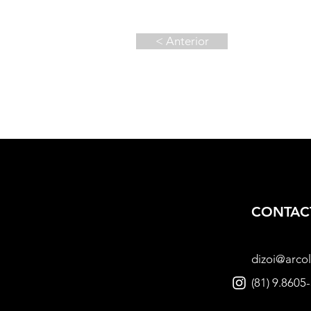
< Anterior
CONTAC
dizoi@arcol
(81) 9.8605