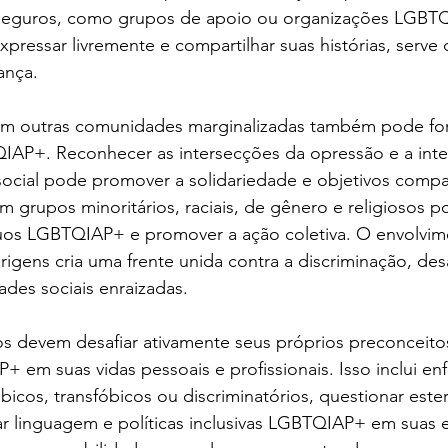
 seguros, como grupos de apoio ou organizações LGBT
ressar livremente e compartilhar suas histórias, serve
iança.
com outras comunidades marginalizadas também pode fort
QIAP+. Reconhecer as intersecções da opressão e a int
social pode promover a solidariedade e objetivos compar
m grupos minoritários, raciais, de gênero e religiosos po
duos LGBTQIAP+ e promover a ação coletiva. O envolvim
origens cria uma frente unida contra a discriminação, des
des sociais enraizadas.
os devem desafiar ativamente seus próprios preconceito
+ em suas vidas pessoais e profissionais. Isso inclui enf
cos, transfóbicos ou discriminatórios, questionar este
izar linguagem e políticas inclusivas LGBTQIAP+ em suas 