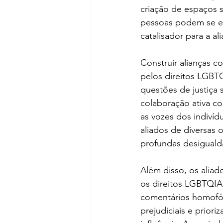
criação de espaços
pessoas podem se exp
catalisador para a al
Construir alianças 
pelos direitos LGBT
questões de justiça 
colaboração ativa co
as vozes dos indiví
aliados de diversas 
profundas desigualda
Além disso, os aliad
os direitos LGBTQIAP
comentários homofóbi
prejudiciais e prior