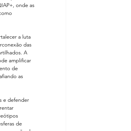
QIAP+, onde as 
 como 
alecer a luta 
erconexão das 
tilhados. A 
de amplificar 
ento de 
afiando as 
s e defender 
rentar 
reótipos 
esferas de 