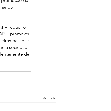
a promoção da 
riando 
AP+ requer o 
IAP+, promover 
eitos pessoais 
 uma sociedade 
endentemente de 
Ver tudo