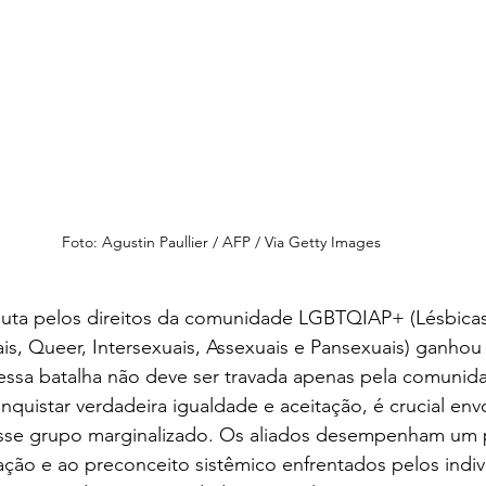
Foto: Agustin Paullier / AFP / Via Getty Images
 luta pelos direitos da comunidade LGBTQIAP+ (Lésbicas
ais, Queer, Intersexuais, Assexuais e Pansexuais) ganhou
 essa batalha não deve ser travada apenas pela comunid
uistar verdadeira igualdade e aceitação, é crucial envo
esse grupo marginalizado. Os aliados desempenham um pa
ção e ao preconceito sistêmico enfrentados pelos indiv