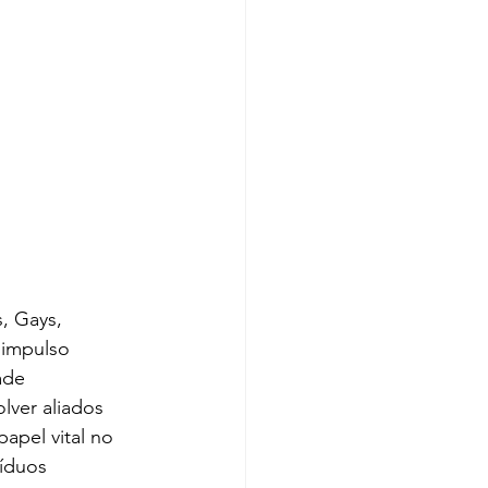
, Gays, 
 impulso 
ade 
lver aliados 
pel vital no 
íduos 