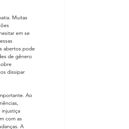
tia. Muitas 
tões 
esitar em se 
essas 
ns abertos pode 
ades de gênero 
sobre 
s dissipar 
mportante. Ao 
iências, 
injustiça 
em com as 
udanças. A 