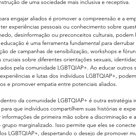
trução de uma sociedade mais inclusiva e receptiva.
para engajar aliados é promover a compreensão e a empa
er experiências pessoais ou conhecimento sobre ques
do, desinformação ou preconceitos culturais, podem h
a educação é uma ferramenta fundamental para derrubar 
zação de campanhas de sensibilização, workshops e fóru
 cruciais sobre diferentes orientações sexuais, identid
ntados pela comunidade LGBTQIAP+. Ao educar outros 
 experiências e lutas dos indivíduos LGBTQIAP+, podemo
os e promover empatia entre potenciais aliados.
dentro da comunidade LGBTQIAP+ é outra estratégia i
 para que indivíduos compartilhem suas histórias e exper
informações de primeira mão sobre a discriminação e a 
e grupo marginalizado. Isso permite que eles se conect
pelos LGBTQIAP+, despertando o desejo de promover m