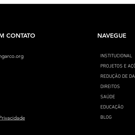
Brasil em 2024:
luta
perspectivas e desafios
dign
EM CONTATO
NAVEGUE
ngarco.org
INSTITUCIONAL
PROJETOS E AÇ
REDUÇÃO DE D
DIREITOS
SAÚDE
EDUCAÇÃO
BLOG
 Privacidade