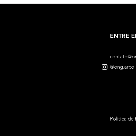
Humanos para Crianças e
Adolescentes
ENTRE 
contato@o
@ong.arco
Política de