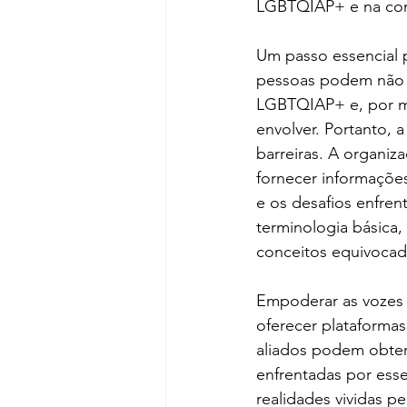
LGBTQIAP+ e na cons
Um passo essencial 
pessoas podem não t
LGBTQIAP+ e, por me
envolver. Portanto, 
barreiras. A organi
fornecer informações
e os desafios enfre
terminologia básica,
conceitos equivocad
Empoderar as vozes 
oferecer plataformas
aliados podem obter 
enfrentadas por ess
realidades vividas 