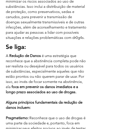
minimizar os riscos associados ao uso de
substâncias. Isso inclui a distribuição de material
de proteção, como preservativos, sedas e
canudos, para prevenir a transmissão de
doenças sexualmente transmissíveis e de outras
infecções, além de aconselhamento e tratamento
para ajudar as pessoas a lidar com possíveis
situações e relações problemáticas com dr0g4s.
Se liga:
A
Redução de Danos
é uma estratégia que
reconhece que a abstinência completa pode não
ser realista ou desejável para todos os usuários
de substâncias, especialmente aqueles que não
estão prontos ou não querem parar de usar. Por
isso, ao invés de focar somente na abstinência,
ela
foca em prevenir os danos imediatos e a
longo prazo associados ao uso de drogas.
Alguns princípios fundamentais da redução de
danos incluem:
Pragmatismo:
Reconhece que o uso de drogas é
uma parte da sociedade e, portanto, foca em
minimizar seus efeitos nocivos ao invés de tentar