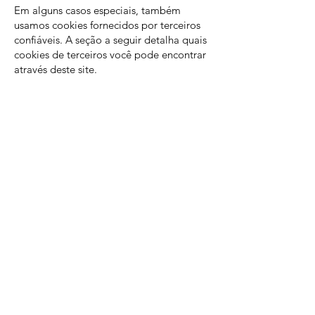
Em alguns casos especiais, também
usamos cookies fornecidos por terceiros
confiáveis. A seção a seguir detalha quais
cookies de terceiros você pode encontrar
através deste site.
Este site usa o Google Analytics, que é
uma das soluções de análise mais
difundidas e confiáveis ​​da Web, para nos
ajudar a entender como você usa o site e
como podemos melhorar sua experiência.
Esses cookies podem rastrear itens como
quanto tempo você gasta no site e as
páginas visitadas, para que possamos
continuar produzindo conteúdo atraente.
Para mais informações sobre cookies do
Google Analytics, consulte a página
oficial do Google Analytics.
As análises de terceiros são usadas para