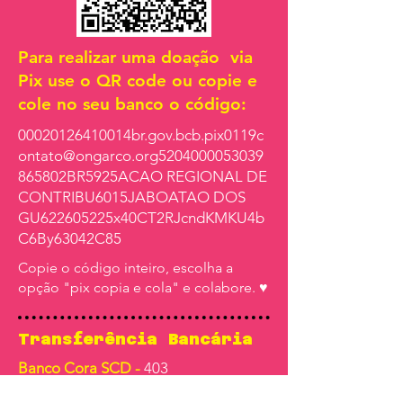
Para realizar uma doação via
Pix use o QR code ou copie e
cole no seu banco o código:
00020126410014br.gov.bcb.pix0119c
ontato@ongarco.org
5204000053039
865802BR5925ACAO REGIONAL DE
CONTRIBU6015JABOATAO DOS
GU622605225x40CT2RJcndKMKU4b
C6By63042C85
Copie o código inteiro, escolha a
opção "pix copia e cola" e colabore. ♥
Transferência Bancária
Banco Cora SCD -
403