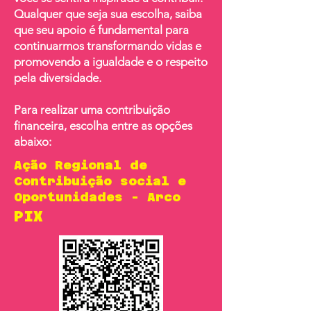
Qualquer que seja sua escolha, saiba
que seu apoio é fundamental para
continuarmos transformando vidas e
promovendo a igualdade e o respeito
pela diversidade.
Para realizar uma contribuição
financeira, escolha entre as opções
abaixo:
Ação Regional de
Contribuição social e
Oportunidades - Arco
PIX