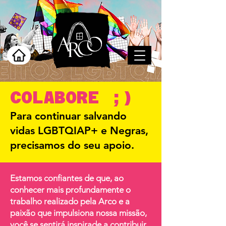
COLABORE ;)
Para continuar salvando
vidas LGBTQIAP+ e Negras,
precisamos do seu apoio.
Estamos confiantes de que, ao
conhecer mais profundamente o
trabalho realizado pela Arco e a
paixão que impulsiona nossa missão,
você se sentirá inspirade a contribuir.