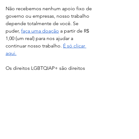
Não recebemos nenhum apoio fixo de 
governo ou empresas, nosso trabalho 
depende totalmente de você. Se 
puder,
faça uma doação
 a partir de R$ 
1,00 (um real) para nos ajudar a 
continuar nosso trabalho.
É só clicar 
aqui.
Os direitos LGBTQIAP+ são direitos 
humanos e devem ser reconhecidos e 
protegidos em todas as partes do 
mundo. A luta por igualdade e 
respeito é contínua e exige o 
compromisso de todos nós. Ao 
defendermos e reconhecermos os 
direitos das pessoas LGBTQIAP+, 
estamos construindo uma sociedade 
mais justa, igualitária e respeitosa para 