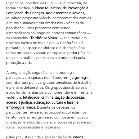
O principal objetivo da CONPSEG é construir, de
forma coletiva, o
Plano Municipal de Prevenção à
Letalidade de Crianças, Adolescentes e Jovens
,
reunindo propostas viáveis, comprometidas com os
direitos humanos e enraizadas nas vivências da
população. Essas propostas vêm sendo
sistematizadas ao longo de escutas comunitárias —
os chamados “
Territórios Vivos
” — realizadas em
diversos bairros do município. A Conferência é,
portanto, o espaço de síntese e elaboração final
desse processo, visando entregar ao poder público
um plano realista, participativo e orientado pela
proteção à vida.
A programação seguirá uma metodologia
participativa, inspirada no método
ver–julgar–agir
,
com abertura política, grupos temáticos de trabalho
e plenária deliberativa. Os grupos abordarão seis
eixos fundamentais para compreender e enfrentar a
violência:
letalidade, criminalização da pobreza,
acesso à justiça, educação, cultura e lazer, e
emprego e renda
. Durante os debates, os
participantes revisarão as propostas colhidas nos
territórios e as reorganizarão com base em quatro
diretrizes: efeitos da violência, ações de prevenção
social, ações estatais e repressão.
Estão previstas ainda a apresentação de
dados