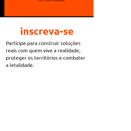
inscreva-se
Participe para construir soluções
reais com quem vive a realidade,
proteger os territórios e combater
a letalidade.
Preencha atentamente o 
formulário abaixo para 
realizar a sua inscrição
Nome completo
*