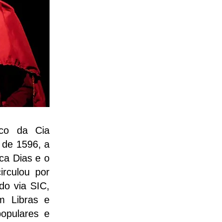
ico da Cia
 de 1596, a
ca Dias e o
irculou por
do via SIC,
m Libras e
opulares e