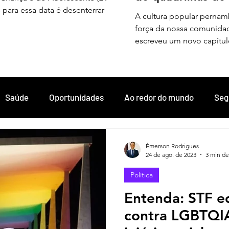
ara essa data é desenterrar a
A cultura popular pernamb
 de combate à impunidade. Nós
força da nossa comunidad
escreveu um novo capítul
Guararapes, conquistando
Federação das Quadrilhas
(FEQUAJUPE).
Saúde
Oportunidades
Ao redor do mundo
Seg
obia
Cultura
Sociedades
Opiniões
Justiça
Émerson Rodrigues
24 de ago. de 2023
3 min de
Política
ões
Eventos
Projetos
Tecnologia
Espiritu
Entenda: STF e
contra LGBTQI
a
Trans
Luto