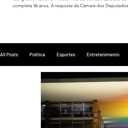
completa 36 anos. A resposta da Câmara dos Deputados p
PEC 32/15, que reduz a maioridade penal. Eles chamam
chamamos pelo nome real: criminalização da pobreza.
All Posts
Política
Esportes
Entretenimento
Fé e Espiritualidade
Celebridades
LGBTQIAP+f
A vida delas
Histórias de vida
Trabalho
Aç
Educação
Denúncia
Segurança
Cidadani