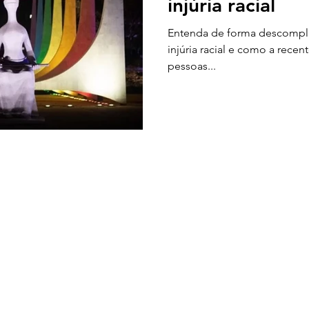
injúria racial
Entenda de forma descomplic
injúria racial e como a rece
pessoas...