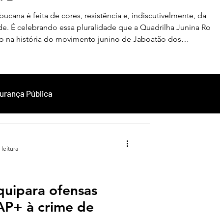
ucana é feita de cores, resistência e, indiscutivelmente, da
e. É celebrando essa pluralidade que a Quadrilha Junina Rojã
o na história do movimento junino de Jaboatão dos
 o sétimo lugar no Festival Estadual promovido pela
 Juninas, Entidades e Similares do Estado de Pernambuco
urança Pública
Persona
 leitura
alidade
Ciência
quipara ofensas
AP+ à crime de