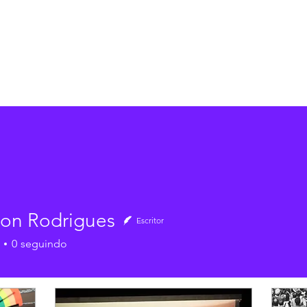
23
on Rodrigues
Escritor
0
seguindo