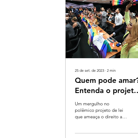
25 de set. de 2023
∙
2
min
Quem pode amar
Entenda o projet
de lei que quer
Um mergulho no
barrar o casamen
polêmico projeto de lei
que ameaça o direito ao
homoafetivo no
casamento entre pessoas
Brasil
do mesmo sexo no Brasil.
Nas últimas semanas,...