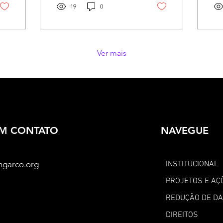
C
pessoas...
19
0
Ver mais
EM CONTATO
NAVEGUE
ngarco.org
INSTITUCIONAL
PROJETOS E AÇ
REDUÇÃO DE D
DIREITOS