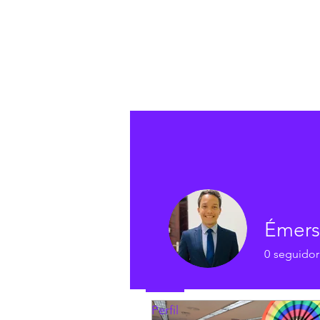
Perfil
Data de entrada: 21 de jun. de 20
Émers
0
seguidor
Posts
Perfil