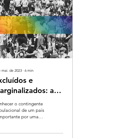
e mai. de 2023
∙
6
min
xcluídos e
arginalizados: a
usência de
nhecer o contingente
uestões sobre
pulacional de um país
portante por uma
ênero e
ie de fatores; permite
exualidade do
e o Estado conheça o
manho da...