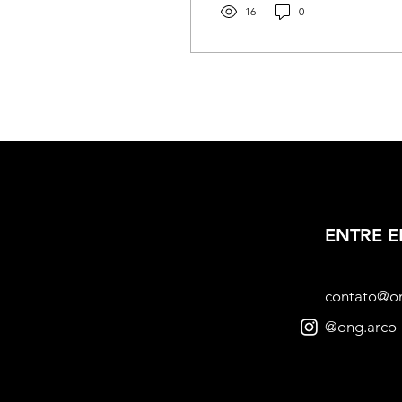
16
0
ENTRE 
contato@o
@ong.arco