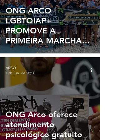
ONG ARCO
LGBTQIAP+
PROMOVE A
PRIMEIRA MARCHA
DA MACONHA DE
JABOATÃO EM 2023
ARCO
1 de jun. de 2023
ONG Arco oferece
atendimento
psicológico gratuito