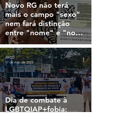
Novo RG não terá
mais o campo "sexo"
nem fará distinção
entre "nome" e "nome
social"
ARCO
17 de mai. de 2023
Dia de combate à
LGBTQIAP+fobia:
ONG ARCO promove
ato no Centro de