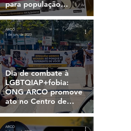
para população
LGBTQIAP+
ARCO
1 de jun. de 2023
Dia de combate à
LGBTQIAP+fobia:
ONG ARCO promove
ato no Centro de
Jaboatão
ARCO