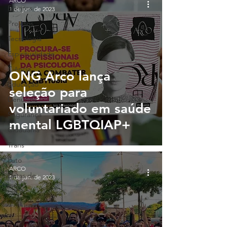
ARCO
Eventos
1 de jun. de 2023
Projetos
Tecnologia
Espiritualidade
Ciência
ONG Arco lança
Educação
seleção para
Denúncia
voluntariado em saúde
Segurança
mental LGBTQIAP+
Cidadania
Trans
Luto
ARCO
Datas de
1 de jun. de 2023
Luta