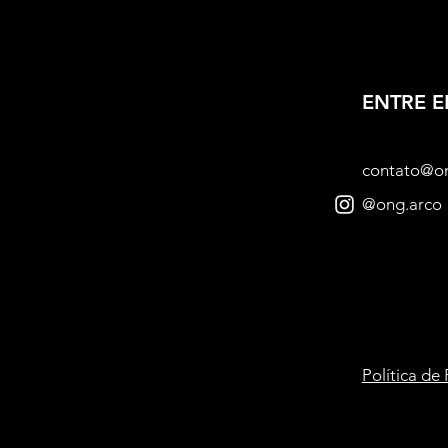
ENTRE 
contato@o
@ong.arco
Política de