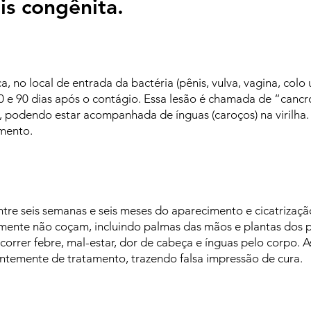
lis congênita.
, no local de entrada da bactéria (pênis, vulva, vagina, colo 
10 e 90 dias após o contágio. Essa lesão é chamada de “can
, podendo estar acompanhada de ínguas (caroços) na virilha. 
mento.
re seis semanas e seis meses do aparecimento e cicatrização 
ente não coçam, incluindo palmas das mãos e plantas dos pé
ocorrer febre, mal-estar, dor de cabeça e ínguas pelo corpo
temente de tratamento, trazendo falsa impressão de cura.