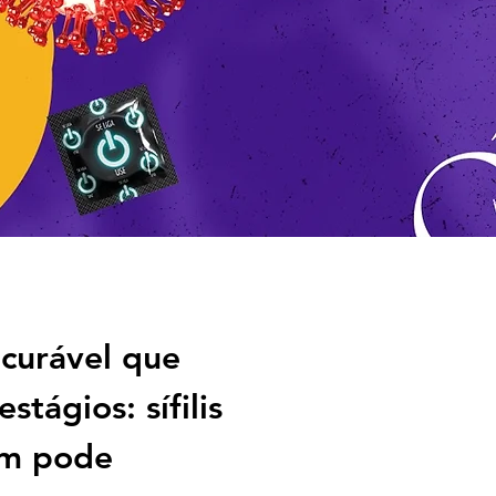
 curável que
tágios: sífilis
bém pode