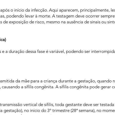
 após o início da infecção. Aqui aparecem, principalmente, le
cas, podendo levar à morte. A testagem deve ocorrer sempre
asos de exposição de risco, mesmo na ausência de sinais ou si
ica)
s e a duração dessa fase é variável, podendo ser interrompi
ansmitida da mãe para a criança durante a gestação, quando n
ausando a sífilis congênita. A sífilis congênita pode gerar
ransmissão vertical de sífilis, toda gestante deve ser testada
da gestação), no início do 3º trimestre (28ª semana), no mom