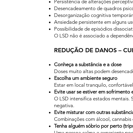
Persistência de alterações perceptiv
Desencadeamento de quadros psicót
Desorganização cognitiva temporár
Ansiedade persistente em alguns us
Possibilidade de episódios dissocia
O LSD não é associado a dependência
REDUÇÃO DE DANOS – CU
Conheça a substância e a dose
Doses muito altas podem desencadear
Escolha um ambiente seguro
Estar em local tranquilo, confortáv
Evite usar se estiver em sofrimento
O LSD intensifica estados mentais. 
negativa.
Evite misturar com outras substânci
Combinações com álcool, cannabis o
Tenha alguém sóbrio por perto (trips
Uma pessoa calma e experiente pode