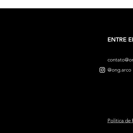
ENTRE 
contato@o
@ong.arco
Política de