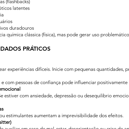
as (flashbacks)
icos latentes
ia
uários
tivos duradouros
 química clássica (física), mas pode gerar uso problemático
IDADOS PRÁTICOS
 experiências difíceis. Inicie com pequenas quantidades, pri
el e com pessoas de confiança pode influenciar positivamente 
 emocional
Se estiver com ansiedade, depressão ou desequilíbrio emocio
as
u estimulantes aumentam a imprevisibilidade dos efeitos.
itter)
 auxiliar em caso de mal-estar, desorientação ou crise de a