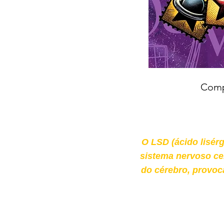
Comp
O LSD (ácido lisér
sistema nervoso cen
do cérebro, provoc