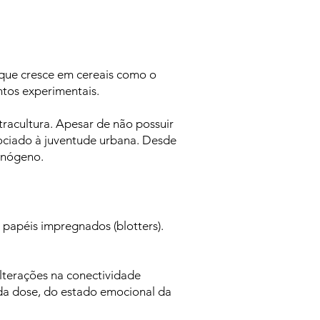
, que cresce em cereais como o
ntos experimentais.
tracultura. Apesar de não possuir
sociado à juventude urbana. Desde
cinógeno.
papéis impregnados (blotters).
lterações na conectividade
 da dose, do estado emocional da