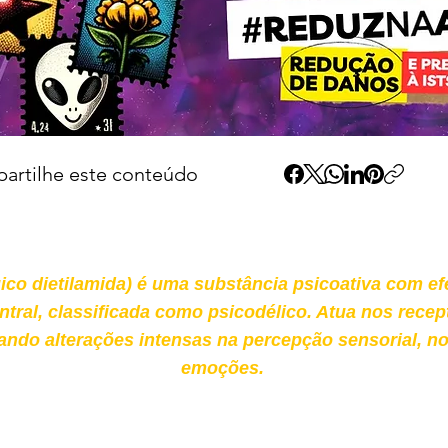
artilhe este conteúdo
gico dietilamida) é uma substância psicoativa com ef
tral, classificada como psicodélico. Atua nos recep
ando alterações intensas na percepção sensorial, 
emoções.