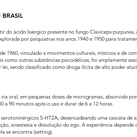
 BRASIL
tir do ácido lisérgico presente no fungo Claviceps purpurea
explorada por psiquiatras nos anos 1940 e 1950 para tratame
e 1960, vinculado a movimentos culturais, místicos e de con
aís como outras substâncias psicodélicas, foi amplamente as
 lei, sendo classificado como droga ilícita de alto poder alu
ia oral, em pequenas doses de microgramas, absorvido por 
 a 90 minutos após o uso e durar de 6 a 12 horas.
s serotoninérgicos 5-HT2A, desencadeando uma cascata de a
ção, sinestesia e dissolução do ego. A experiência depende
a se encontra (setting).