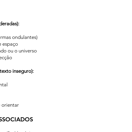
deradas):
formas ondulantes)
e espaço
do ou o universo
pecção
texto inseguro):
ntal
 orientar
SSOCIADOS