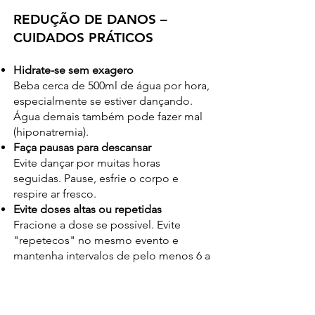
REDUÇÃO DE DANOS –
CUIDADOS PRÁTICOS
Hidrate-se sem exagero
Beba cerca de 500ml de água por hora,
especialmente se estiver dançando.
Água demais também pode fazer mal
(hiponatremia).
Faça pausas para descansar
Evite dançar por muitas horas
seguidas. Pause, esfrie o corpo e
respire ar fresco.
Evite doses altas ou repetidas
Fracione a dose se possível. Evite
"repetecos" no mesmo evento e
mantenha intervalos de pelo menos 6 a
8 semanas entre usos.
Teste sua substância
Use testes reagentes quando possível