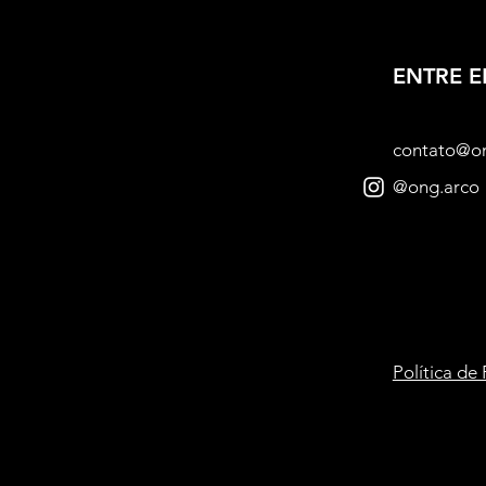
ENTRE 
contato@o
@ong.arco
Política de