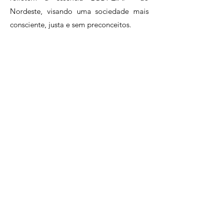
Nordeste, visando uma sociedade mais
consciente, justa e sem preconceitos.
ENTRE EM CONTATO
contato@ongarco.org
@ong.arco
Política de Privacidade
© 2025 | Arco - Ação Regional de Contribuição