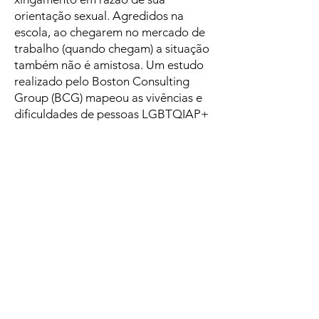
orientação sexual. Agredidos na
escola, ao chegarem no mercado de
trabalho (quando chegam) a situação
também não é amistosa. Um estudo
realizado pelo Boston Consulting
Group (BCG) mapeou as vivências e
dificuldades de pessoas LGBTQIAP+
no mercado de trabalho, o Brasil foi
incluído nesse levantamento. De
acordo com a pesquisa, chamada
“Por que o primeiro ano importa
para empregados LGBTQ+?”,, 77%
das pessoas LGBTQIAP+ brasileiras
já foram discriminadas no ambiente
corporativo.
ENTRE EM CONTATO