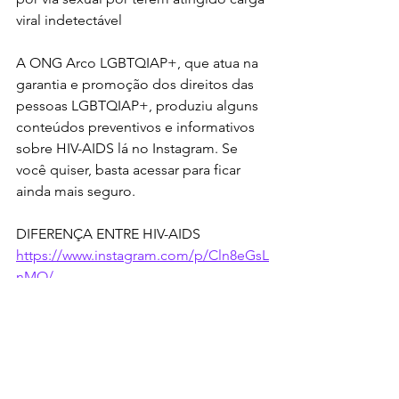
viral indetectável
A ONG Arco LGBTQIAP+, que atua na 
garantia e promoção dos direitos das 
pessoas LGBTQIAP+, produziu alguns 
conteúdos preventivos e informativos 
sobre HIV-AIDS lá no Instagram. Se 
você quiser, basta acessar para ficar 
ainda mais seguro.
DIFERENÇA ENTRE HIV-AIDS
https://www.instagram.com/p/Cln8eGsL
nMO/
PrEP: Um comprimido por dia pode 
prevenir o HIV-AIDS
https://www.instagram.com/p/Cl1MAN
OrI9h/