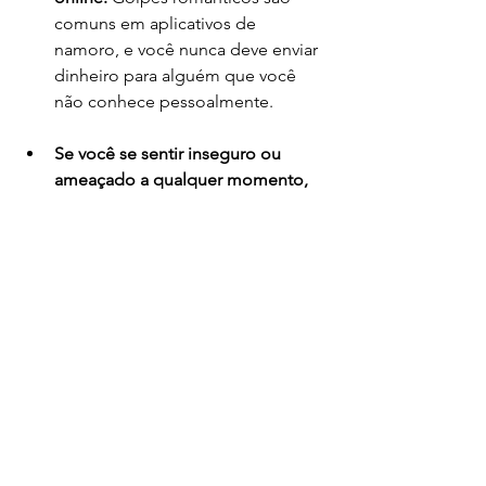
comuns em aplicativos de 
namoro, e você nunca deve enviar 
dinheiro para alguém que você 
não conhece pessoalmente.
Se você se sentir inseguro ou 
ameaçado a qualquer momento, 
encerre a conversa imediatamente 
e reporte o usuário ao aplicativo.
Não recebemos nenhum apoio fixo de 
governo ou empresas, nosso trabalho 
depende totalmente de você. Se 
puder,
faça uma doação
 a partir de R$ 
1,00 (um real) para nos ajudar a 
continuar nosso trabalho.
É só clicar 
aqui.