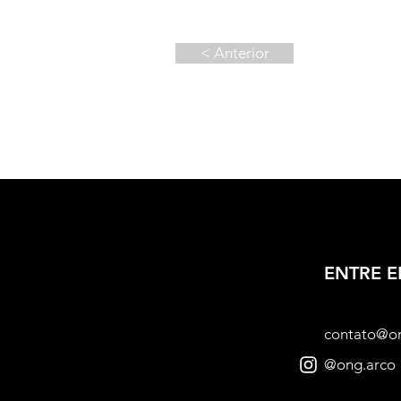
< Anterior
ENTRE 
contato@o
@ong.arco