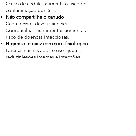
O uso de cédulas aumenta o risco de
contaminação por ISTs.
Não compartilhe o canudo
Cada pessoa deve usar o seu.
Compartilhar instrumentos aumenta o
risco de doenças infecciosas.
Higienize o nariz com soro fisiológico
Lavar as narinas após o uso ajuda a
reduzir lesões internas e infecções.
Faça pausas e respeite seu corpo
Dê tempo entre uma dose e outra.
Doses seguidas aumentam os riscos
de colapso físico.
Evite misturar com outras substâncias
Principalmente álcool ou depressores.
A mistura aumenta o risco de overdose
e complicações.
Esteja com pessoas confiáveis
Em caso de mal-estar, alguém de
confiança pode pedir ajuda ou