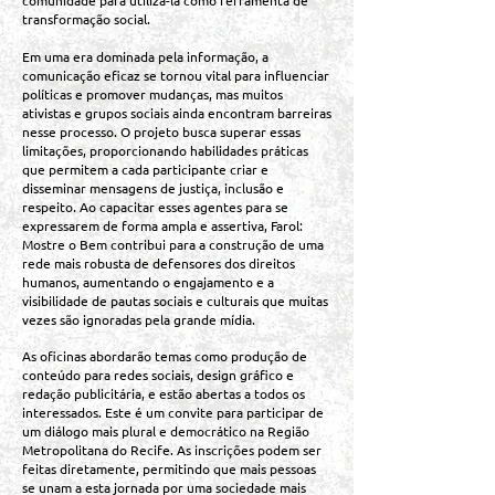
comunidade para utilizá-la como ferramenta de
transformação social.
Em uma era dominada pela informação, a
comunicação eficaz se tornou vital para influenciar
políticas e promover mudanças, mas muitos
ativistas e grupos sociais ainda encontram barreiras
nesse processo. O projeto busca superar essas
limitações, proporcionando habilidades práticas
que permitem a cada participante criar e
disseminar mensagens de justiça, inclusão e
respeito. Ao capacitar esses agentes para se
expressarem de forma ampla e assertiva, Farol:
Mostre o Bem contribui para a construção de uma
rede mais robusta de defensores dos direitos
humanos, aumentando o engajamento e a
visibilidade de pautas sociais e culturais que muitas
vezes são ignoradas pela grande mídia.
As oficinas abordarão temas como produção de
conteúdo para redes sociais, design gráfico e
redação publicitária, e estão abertas a todos os
interessados. Este é um convite para participar de
um diálogo mais plural e democrático na Região
Metropolitana do Recife. As inscrições podem ser
feitas diretamente, permitindo que mais pessoas
se unam a esta jornada por uma sociedade mais