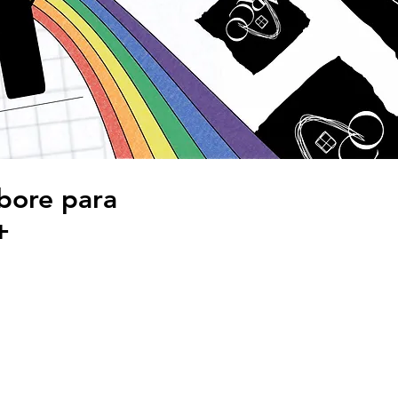
abore para
+