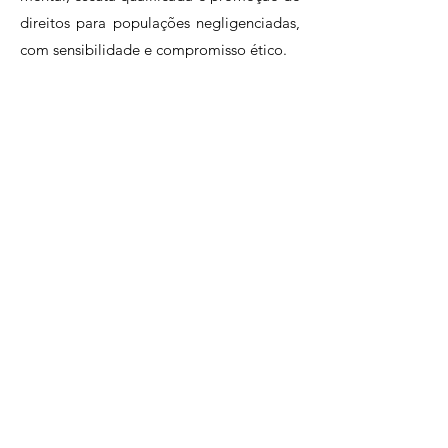
direitos para populações negligenciadas,
com sensibilidade e compromisso ético.
ENTRE EN CONTACTO
dizoi@arcolgbt.org.br
(81) 9.8605-3740
Política de privacidad
© 2023 | ARCO - Acción Regional de Contribución