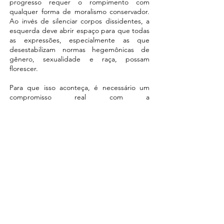
progresso requer o rompimento com
qualquer forma de moralismo conservador.
Ao invés de silenciar corpos dissidentes, a
esquerda deve abrir espaço para que todas
as expressões, especialmente as que
desestabilizam normas hegemônicas de
gênero, sexualidade e raça, possam
florescer.
Para que isso aconteça, é necessário um
compromisso real com a
interseccionalidade. Não basta que a
esquerda reconheça as lutas identitárias; ela
precisa integrá-las ativamente em sua
agenda política e prática cotidiana,
valorizando a pluralidade de experiências. O
convite é para que a esquerda abra mão de
sua posição moralista e adote uma postura
verdadeiramente progressista, onde corpos
marginalizados não sejam apenas tolerados,
mas celebrados e incluídos nas tomadas de
decisão.
A transformação radical que a esquerda
deseja só será possível quando aceitar que