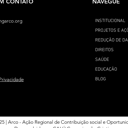
EM CONTATO
NAVEGUE
ngarco.org
INSTITUCIONAL
PROJETOS E AÇ
REDUÇÃO DE D
DIREITOS
SAÚDE
EDUCAÇÃO
BLOG
 Privacidade
25 | Arco - Ação Regional de Contribuição social e Oportuni