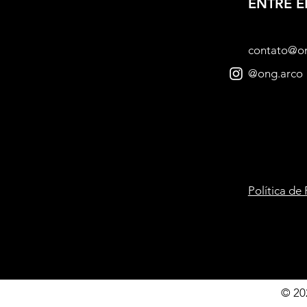
ENTRE 
contato@o
@ong.arco
Política de
© 20