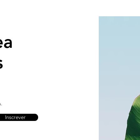
ea
s
.
Inscrever