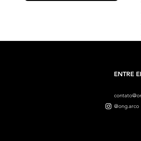
ENTRE 
contato@o
@ong.arco