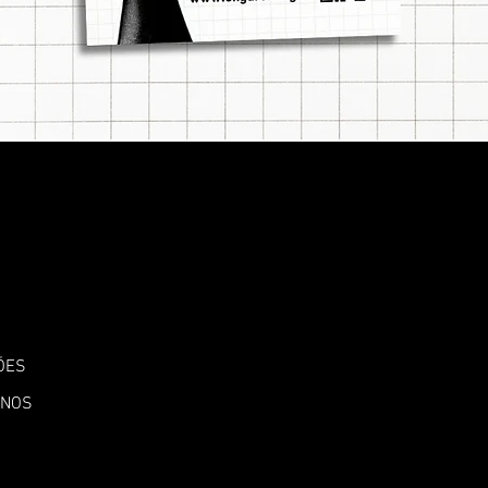
ÕES
ANOS