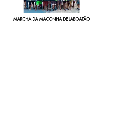
MARCHA DA MACONHA DE JABOATÃO
Realizamos a1ª Marcha da Maconha do
município de Jaboatão dos Guararapes;
atuando de maneira forte na incidência
política por uma nova política de drogas
que valorize à vid