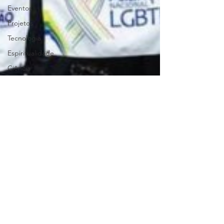
Eventos
Projetos
Tecnologia
Espiritualidade
Ciência
Educação
Denúncia
Segurança
Cidadania
Trans
Luto
Datas de
Luta