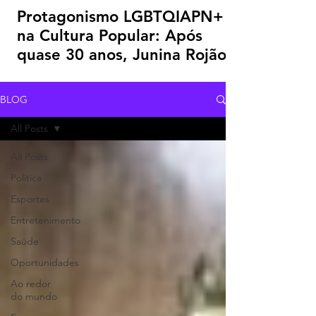
Protagonismo LGBTQIAPN+
na Cultura Popular: Após
quase 30 anos, Junina Rojão
recoloca Jaboatão na final
estadual de quadrilhas de PE
BLOG
All Posts
All Posts
Política
Esportes
Entretenimento
Saúde
Oportunidades
Ao redor
do mundo