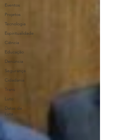
Eventos
Projetos
Tecnologia
Espiritualidade
Ciência
Educação
Denúncia
Segurança
Cidadania
Trans
Luto
Datas de
Luta