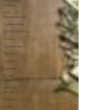
Segurança
Pública
Fé e
Espiritualidade
Celebridades
LGBTQIAP+fobia
Cultura
Sociedades
Opiniões
Justiça
Persona
A vida
delas
Histórias
de vida
Trabalho
Ações