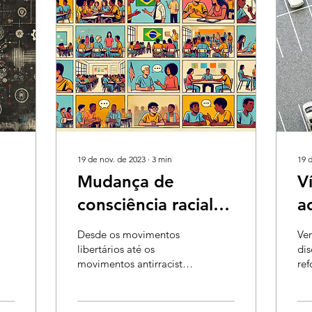
19 de nov. de 2023
∙
3
min
19 
Mudança de
V
consciência racial
a
desde a base
s
Desde os movimentos
Ven
educacional
s
libertários até os
dis
movimentos antirracistas
ref
n
de hoje, a luta contra o
me
racismo tem
No
representado papel de
víd