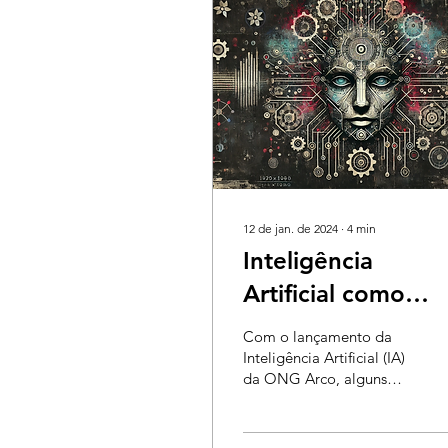
12 de jan. de 2024
∙
4
min
Inteligência
Artificial como
ferramenta da
Com o lançamento da
Cibercultura
Inteligência Artificial (IA)
da ONG Arco, alguns
pontos precisam ser
discutidos do ponto de
vista do impacto que...