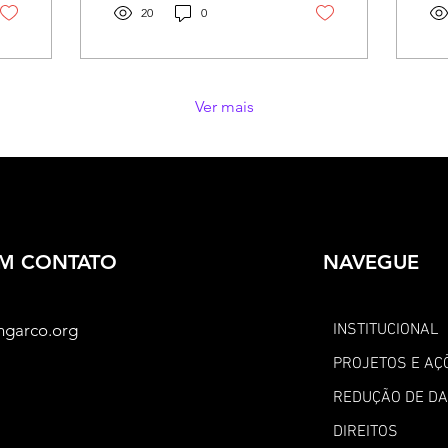
resistência no...
20
0
qua
Ver mais
EM CONTATO
NAVEGUE
ngarco.org
INSTITUCIONAL
PROJETOS E AÇ
REDUÇÃO DE D
DIREITOS