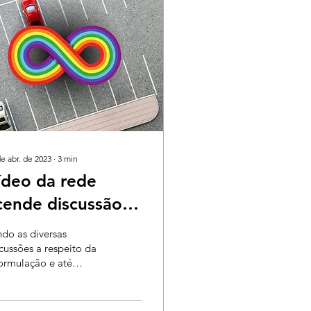
de abr. de 2023
∙
3
min
ídeo da rede
cende discussão
obre educação em
do as diversas
exualidade e
cussões a respeito da
ormulação e até
eurodiversidade
smo da revogação do
vo Ensino Médio, um
eo faz questionar o