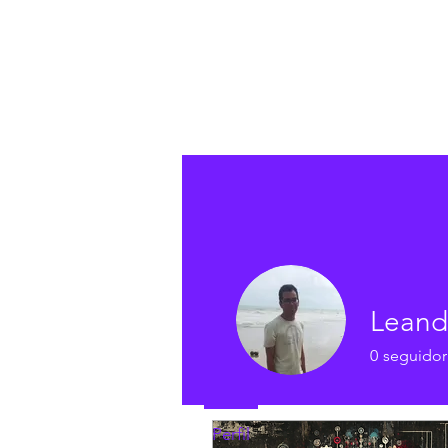
Perfil
Data de entrada: 21 de jun. de 20
Leand
0
seguidor
Posts
Perfil