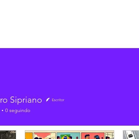
23
ro Sipriano
Escritor
0
seguindo