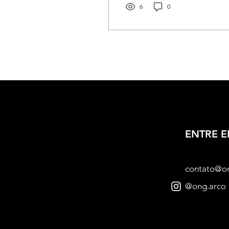
6
0
ENTRE 
contato@o
@ong.arco