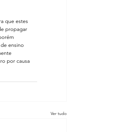
ra que estes 
de propagar 
porém 
 de ensino 
mente 
ro por causa 
Ver tudo