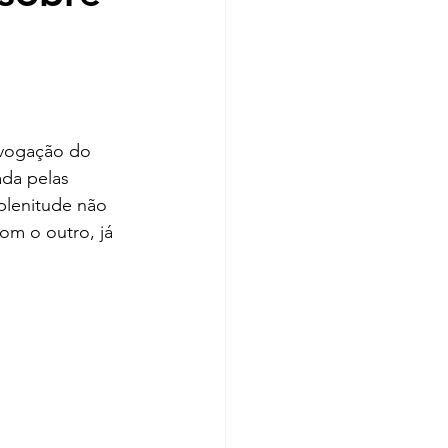
evogação do 
da pelas 
plenitude não 
m o outro, já 