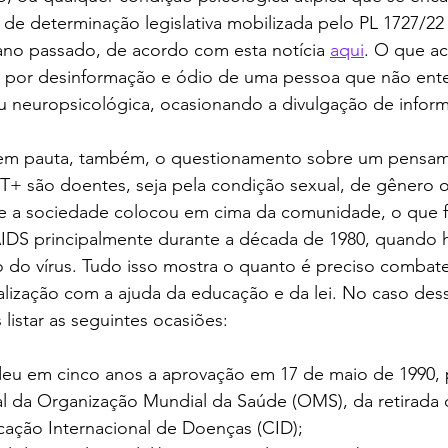
 de determinação legislativa mobilizada pelo PL 1727/22
ano passado, de acordo com esta notícia 
aqui
. O que ac
 por desinformação e ódio de uma pessoa que não ent
u neuropsicológica, ocasionando a divulgação de inform
 em pauta, também, o questionamento sobre um pensam
+ são doentes, seja pela condição sexual, de gênero 
 a sociedade colocou em cima da comunidade, o que fo
IDS principalmente durante a década de 1980, quando
 do vírus. Tudo isso mostra o quanto é preciso combate
alização com a ajuda da educação e da lei. No caso des
listar as seguintes ocasiões:
deu em cinco anos a aprovação em 17 de maio de 1990, p
l da Organização Mundial da Saúde (OMS), da retirada 
302.0 da Classificação Internacional de Doenças (CID);  	