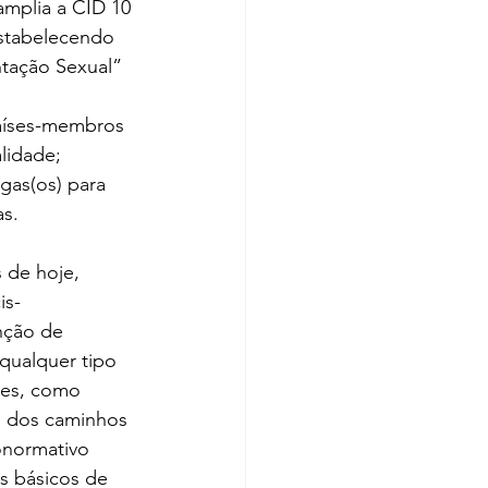
amplia a CID 10 
stabelecendo 
das Nações Unidas em 1993, pondo fim à patologização da homossexualidade;  	
gas(os) para 
as.
 de hoje, 
is-
nção de 
qualquer tipo 
ões, como 
m dos caminhos 
onormativo 
os básicos de 