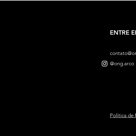
ENTRE 
contato@o
@ong.arco
Política de