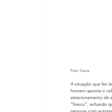
Foto: Canva
A situação que fez l
homem aponta o celu
estacionamento de s
“fresco”, achando q
pessoas com autismo