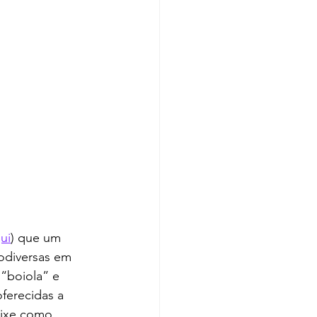
ui
) que um 
odiversas em 
“boiola” e 
ferecidas a 
aixe como 