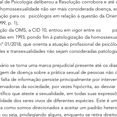
l de Psicologia deliberou a Resolução corrobora e até 
 homossexualidade não ser mais considerada doença, e
ção à questão da Orientação Sexual” 
9, p. 1);
o da OMS, a CID 10, entrou em vigor entre os 	países-membros 
 01/2018, que orienta a atuação profissional de psicólo
ades e transexualidades não sejam consideradas patologi
rio se torna uma marca prejudicial presente até os dias
gem de doença sobre a prática sexual de pessoas não c
 falta de informação persiste principalmente por interve
rvadoras da sociedade, por vezes hipócrita, ao desviar 
tífico que ateste a sexualidade, em todas suas express
idade dos seres vivos de diferentes espécies. Este é u
ra como somos direcionados a aceitar um padrão heter
; ou seja, privilegiando alguns, enquanto se retira direit