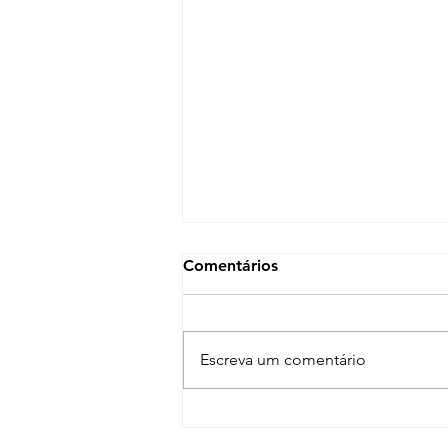
Comentários
Escreva um comentário
Nota Pública contra a PEC
32/15