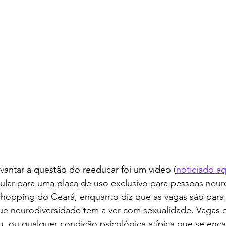
evantar a questão do reeducar foi um vídeo (
noticiado aq
lar para uma placa de uso exclusivo para pessoas neur
hopping do Ceará, enquanto diz que as vagas são para 
ue neurodiversidade tem a ver com sexualidade. Vagas o
, ou qualquer condição psicológica atípica que se enc