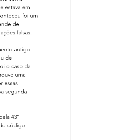
 e estava em 
onteceu foi um 
ende de 
ações falsas.
ento antigo 
ou de 
i o caso da 
 houve uma 
r essas 
sa segunda 
ela 43ª 
do código 