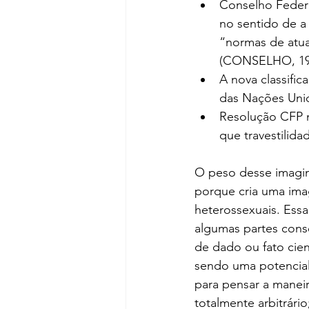
Conselho Federa
no sentido de a
“normas de atuação para os 	psicólogos em rela
(CONSELHO, 199
A nova classificaçã
Resolução CFP nº
que travestilid
O peso desse imaginá
porque cria uma ima
heterossexuais. Essa
algumas partes conse
de dado ou fato cien
sendo uma potencial
para pensar a manei
totalmente arbitrário