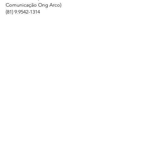
Comunicação Ong Arco) 
(81) 9.9542-1314
Política
Saúde
Segurança Pública
Ver tudo
Posts recentes