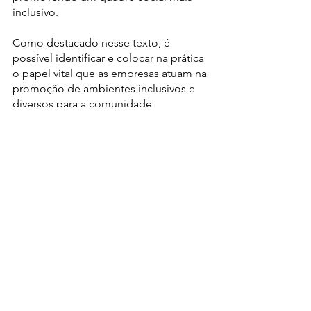
inclusivo.
Como destacado nesse texto, é 
possível identificar e colocar na prática 
o papel vital que as empresas atuam na 
promoção de ambientes inclusivos e 
diversos para a comunidade 
LGBTQIAP+. Ao implementar políticas 
de não discriminação, oferecer apoio 
via Grupos de Recursos de 
Funcionários, fornecer educação 
abrangente e promover a 
representação, como empresas 
focadas na criação de locais de 
trabalho e comunidades que aceitam e 
defendem diversas orientações sexuais 
e identidades de gênero. E ao envolver-
se na filantropia e na defesa de 
direitos, as empresas ajudam a apoiar 
e a defender os direitos da 