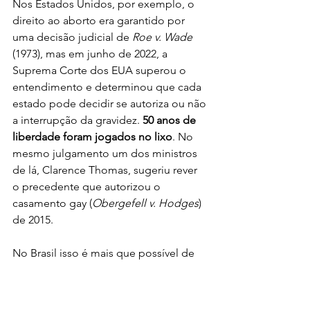
Nos Estados Unidos, por exemplo, o 
direito ao aborto era garantido por 
uma decisão judicial de 
Roe v. Wade
(1973), mas em junho de 2022, a 
Suprema Corte dos EUA superou o 
entendimento e determinou que cada 
estado pode decidir se autoriza ou não 
a interrupção da gravidez. 
50 anos de 
liberdade foram jogados no lixo
. No 
mesmo julgamento um dos ministros 
de lá, Clarence Thomas, sugeriu rever 
o precedente que autorizou o 
casamento gay (
Obergefell v. Hodges
) 
de 2015.
No Brasil isso é mais que possível de 
acontecer, principalmente 
considerando nosso histórico de 
golpes, ditadores militares, fascistas e 