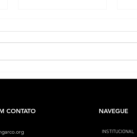
Jaboatão dos Guararapes
Liee
resgata memórias ancestrais
BH q
através do projeto "Itan: A
a Di
História que Dança
EM CONTATO
NAVEGUE
ngarco.org
INSTITUCIONAL