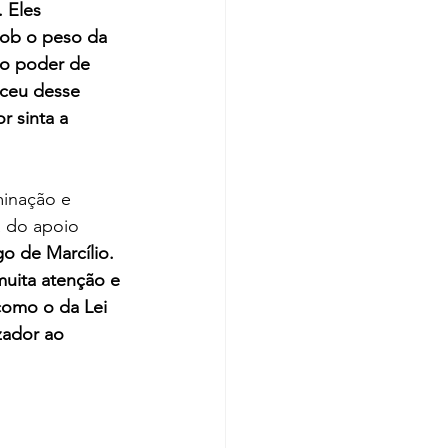
 Eles 
sob o peso da 
 o poder de 
sceu desse 
 sinta a 
minação e 
a do apoio 
o de Marcílio. 
uita atenção e 
como o da Lei 
zador ao 