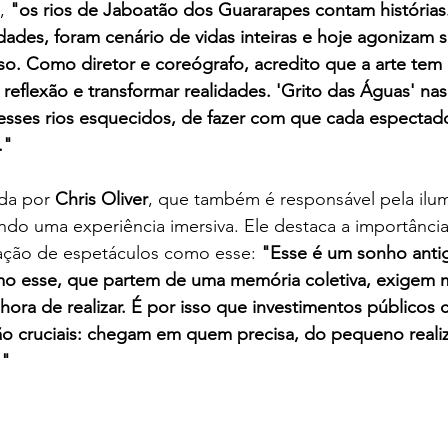
, 
"os rios de Jaboatão dos Guararapes contam histórias.
ades, foram cenário de vidas inteiras e hoje agonizam 
so. Como diretor e coreógrafo, acredito que a arte tem
r reflexão e transformar realidades. 'Grito das Águas' na
esses rios esquecidos, de fazer com que cada espectador
."
da por 
Chris Oliver
, que também é responsável pela ilu
ndo uma experiência imersiva. Ele destaca a importânci
zação de espetáculos como esse: 
"Esse é um sonho antig
 esse, que partem de uma memória coletiva, exigem m
hora de realizar. É por isso que investimentos públicos 
ão cruciais: chegam em quem precisa, do pequeno reali
."