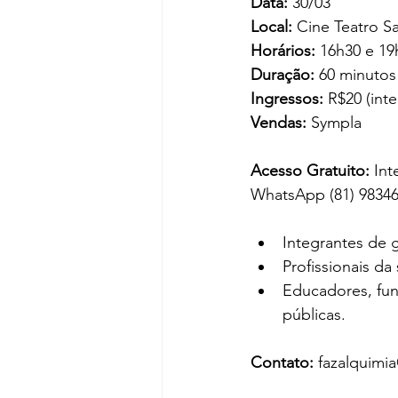
Data:
 30/03
Local:
 Cine Teatro 
Horários:
 16h30 e 19
Duração:
 60 minutos
Ingressos:
 R$20 (int
Vendas:
 Sympla
Acesso Gratuito:
 In
WhatsApp (81) 98346
Integrantes de 
Profissionais da
Educadores, fun
públicas.
Contato:
 fazalquimi