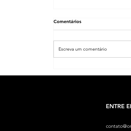
Comentários
Escreva um comentário
Protagonismo LGBTQIAPN+
na Cultura Popular: Após
quase 30 anos, Junina Rojão
recoloca Jaboatão na final
estadual de quadrilhas de
PE
ENTRE 
contato@o