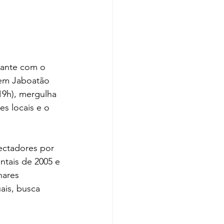
tante com o 
em Jaboatão 
19h), mergulha 
es locais e o 
ectadores por 
tais de 2005 e 
hares 
ais, busca 