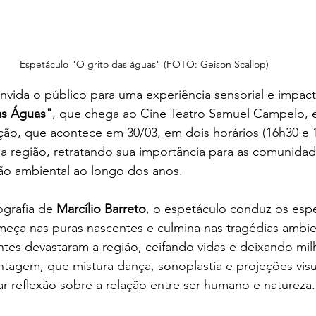
Espetáculo "O grito das águas" (FOTO: Geison Scallop)
onvida o público para uma experiência sensorial e impac
as Águas"
, que chega ao Cine Teatro Samuel Campelo, 
ção, que acontece em 30/03, em dois horários (16h30 e 
 da região, retratando sua importância para as comunidad
o ambiental ao longo dos anos.
grafia de 
Marcílio Barreto
, o espetáculo conduz os esp
eça nas puras nascentes e culmina nas tragédias ambien
tes devastaram a região, ceifando vidas e deixando mil
tagem, que mistura dança, sonoplastia e projeções visu
car reflexão sobre a relação entre ser humano e natureza.