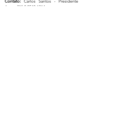
Contato:
 Carlos Santos - Presidente 
Arco - (81) 9.9542-1314
Segue no insta:
 @ong.arco
Ver tudo
Posts recentes