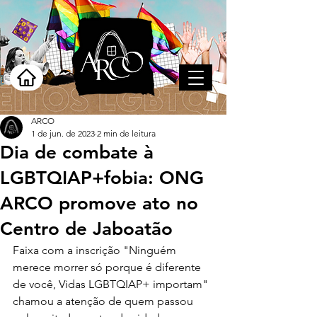
ARCO
1 de jun. de 2023
2 min de leitura
Dia de combate à
LGBTQIAP+fobia: ONG
ARCO promove ato no
Centro de Jaboatão
Faixa com a inscrição "Ninguém 
merece morrer só porque é diferente 
de você, Vidas LGBTQIAP+ importam" 
chamou a atenção de quem passou 