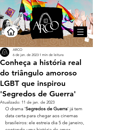
ARCO
6 de jan. de 2023
1 min de leitura
Conheça a história real
do triângulo amoroso
LGBT que inspirou
'Segredos de Guerra'
Atualizado:
11 de jan. de 2023
O drama '
Segredos de Guerra
' já tem 
data certa para chegar aos cinemas 
brasileiros: ele estreia dia 5 de janeiro, 
contando uma história de amor, 